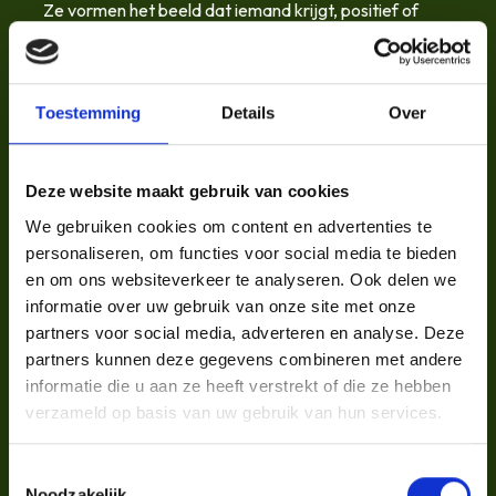
Ze vormen het beeld dat iemand krijgt, positief of
negatief,
en bepalen of iemand klant wordt, blijft of vertrekt.
Toestemming
Details
Over
Wie je bent, straal je uit
Deze website maakt gebruik van cookies
Daarom is het zo belangrijk dat wat je
zegt
over
jezelf,
We gebruiken cookies om content en advertenties te
ook klopt met wat mensen
voelen
in de praktijk.
personaliseren, om functies voor social media te bieden
Een organisatie die warmte en menselijkheid predikt,
en om ons websiteverkeer te analyseren. Ook delen we
maar in haar communicatie koel en zakelijk
informatie over uw gebruik van onze site met onze
overkomt,verliest geloofwaardigheid.
partners voor social media, adverteren en analyse. Deze
Omgekeerd: een bedrijf dat zijn waarden vertaalt
partners kunnen deze gegevens combineren met andere
naar elk detail,
informatie die u aan ze heeft verstrekt of die ze hebben
van het welkomstbord tot de begeleidende mail bij
verzameld op basis van uw gebruik van hun services.
een factuur, maakt een authentieke indruk.
En die indruk blijft hangen.
Toestemmingsselectie
Noodzakelijk